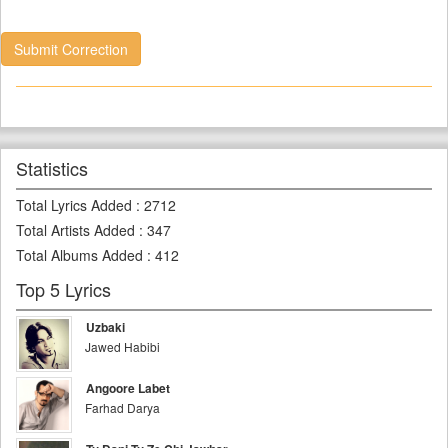
Submit Correction
Statistics
Total Lyrics Added
:
2712
Total Artists Added
:
347
Total Albums Added
:
412
Top 5 Lyrics
Uzbaki
Jawed Habibi
Angoore Labet
Farhad Darya