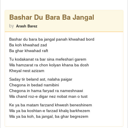
Bashar Du Bara Ba Jangal
by
Arash Barez
Bashar du bara ba jangal panah khwahad bord
Ba koh khwahad zad
Ba ghar khwahad raft
Tu kodakanat ra bar sina mefeshari garem
Wa hamzarat ra chon kolyan khana ba dosh
Kheyal nest azizam
Saday tir beland ast, nalaha paigar
Chegona in bedad namibini
Chegona in hama faryad ra nameshnawi
Wa chand roz-e digar nez nobat man o tust
Ke ya ba matam farzand khwesh beneshinem
Wa ya ba koshtan-e farzad khalq barkhezem
Wa ya ba koh, ba jangal, ba ghar begrezem