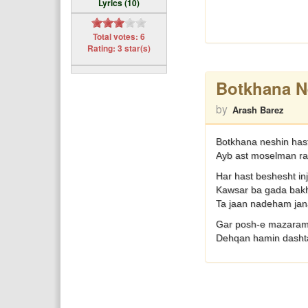
Lyrics (10)
Total votes: 6
Rating: 3 star(s)
Botkhana N
by
Arash Barez
Botkhana neshin has
Ayb ast moselman ra
Har hast beshesht in
Kawsar ba gada bak
Ta jaan nadeham ja
Gar posh-e mazaram 
Dehqan hamin dasht