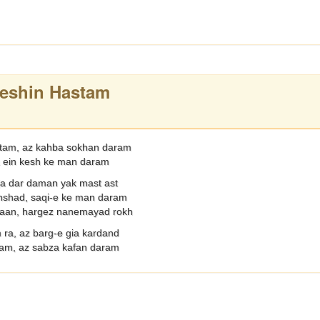
eshin Hastam
tam, az kahba sokhan daram
 ein kesh ke man daram
ja dar daman yak mast ast
hshad, saqi-e ke man daram
naan, hargez nanemayad rokh
ra, az barg-e gia kardand
am, az sabza kafan daram