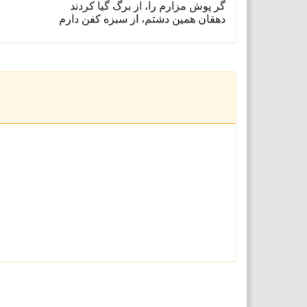
گر پوش مزارم را، از برگ گيا كردند
دهقان همين دشتم، از سبزه كفن دارم