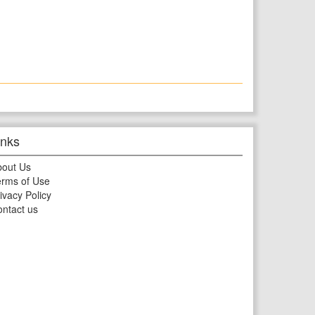
inks
bout Us
rms of Use
ivacy Policy
ntact us