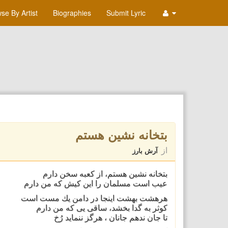
se By Artist
Biographies
Submit Lyric
بتخانه نشين هستم
از
آرش بارز
بتخانه نشين هستم، از كعبه سخن دارم
عيب است مسلمان را اين كيش كه من دارم
هرهشت بهشت اينجا در دامن يك مست است
كوثر به گدا بخشد، ساقی يی كه من دارم
تا جان ندهم جانان ، هرگز ننمايد رُخ