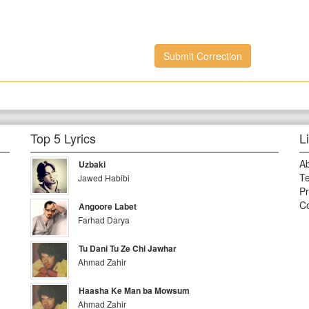
Submit Correction
Top 5 Lyrics
L
A
Uzbaki
Te
Jawed Habibi
Pr
Co
Angoore Labet
Farhad Darya
Tu Dani Tu Ze Chi Jawhar
Ahmad Zahir
Haasha Ke Man ba Mowsum
Ahmad Zahir