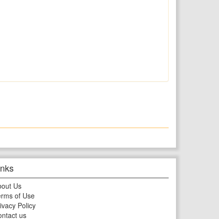
inks
bout Us
rms of Use
ivacy Policy
ntact us