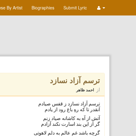
se By Artist
Biographies
Submit Lyric
ترسم آزاد نسازد
از
احمد ظاهر
ترسم آزاد نسازد ز قفس صیادم
آنقدر تا که رهِ باغ رود از یادم
آتش از آه به کاشانه صیاد زنم
گر از این بند اسارت نکند آزادم
گرچه باشد غمِ عالم به دلم لاهوتی