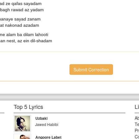
ad ze qafas sayadam
 bagh rawad az yadam
shanaye sayad zanam
rat nakonad azadam
e alam ba dilam lahooti
n nest, az ein dil-shadam
Submit Correction
Top 5 Lyrics
L
A
Uzbaki
Te
Jawed Habibi
Pr
Co
Angoore Labet