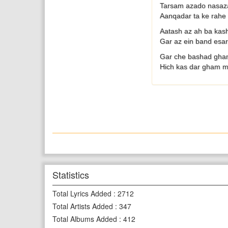
Tarsam azado nasaz
Aanqadar ta ke rahe
Aatash az ah ba ka
Gar az ein band esa
Gar che bashad gham
Hich kas dar gham ma
Statistics
Total Lyrics Added
:
2712
Total Artists Added
:
347
Total Albums Added
:
412