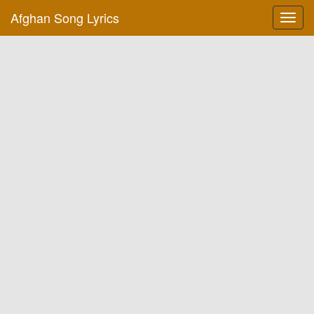
Afghan Song Lyrics
Toggl
navig