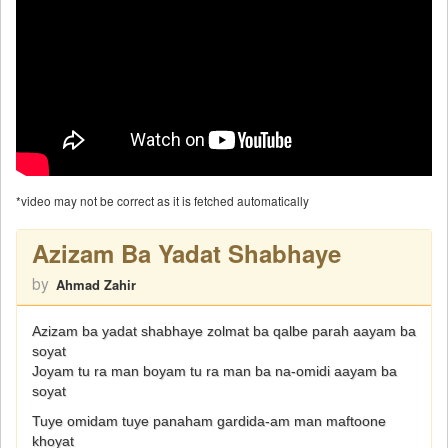
*video may not be correct as it is fetched automatically
Azizam Ba Yadat Shabhaye
by
Ahmad Zahir
Azizam ba yadat shabhaye zolmat ba qalbe parah aayam ba
soyat
Joyam tu ra man boyam tu ra man ba na-omidi aayam ba
soyat
Tuye omidam tuye panaham gardida-am man maftoone
khoyat