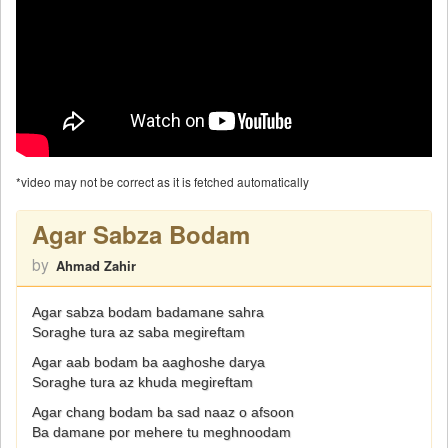
*video may not be correct as it is fetched automatically
Agar Sabza Bodam
by
Ahmad Zahir
Agar sabza bodam badamane sahra
Soraghe tura az saba megireftam
Agar aab bodam ba aaghoshe darya
Soraghe tura az khuda megireftam
Agar chang bodam ba sad naaz o afsoon
Ba damane por mehere tu meghnoodam