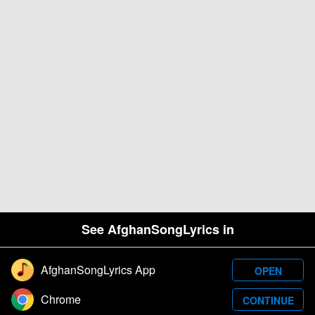
See AfghanSongLyrics in
AfghanSongLyrics App
OPEN
Designed and developed by Samim Wafa. Â© 2026
Chrome
CONTINUE