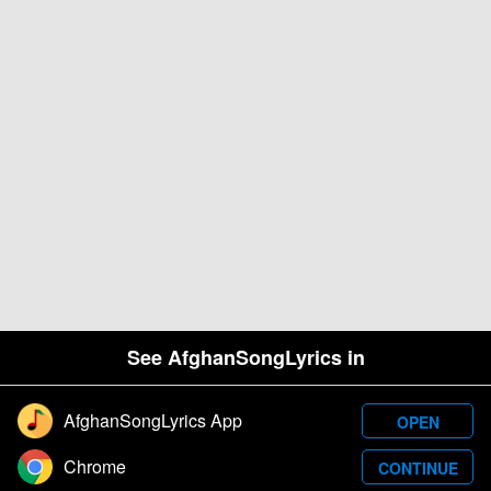
See AfghanSongLyrics in
AfghanSongLyrics App
OPEN
Designed and developed by Samim Wafa. Â© 2026
Chrome
CONTINUE