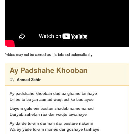
*video may not be correct as it is fetched automatically
Ay Padshahe Khooban
by
Ahmad Zahir
Ay padshahe khooban dad az ghame tanhaye
Dil be tu ba jan aamad waqt ast ke bas ayee
Dayem gule ein bostan shadab namemanad
Daryab zahefan raa dar waqte tawanaye
Ay darde tu-am darman dar bestare nakami
Wa ay yade tu-am mones dar goshaye tanhaye