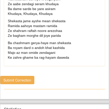
Ze aabe zendagi seram khudaya
Ba dame sarde be yare asiram
Khudaya, Khudaya, Khudaya
Shekasta jame ayshe mean shekasta
Ramida aahoye mastam ramida
Ze shahram raftah noore arezohaa
Ze bagham morghe dil joye parida
Ba chashmam gerya-haye man shekasta
Ba royam dard o andoh khat kashida
Majo az man omide zendagani
Ke zahre ghame ba rag-hayam daweda
Submit Correction