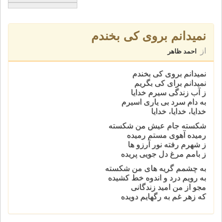
نميدانم بروی کی بخندم
از
احمد ظاهر
نميدانم بروی کی بخندم
نميدانم برای کی بگريم
ز آب زندگی سيرم خدايا
به دام سرد بی ياری اسيرم
خدايا، خدايا، خدايا
شکسته جام عيش من شکسته
رميده آهوی مستم رميده
ز شهرم رفته نور آرزو ها
ز بامم مرغ دل جويی پريده
به چشمم گريه های من شکسته
به رويم درد و اندوه خط کشيده
مجو از من اميد زندگانی
که زهر غم به رگهايم دويده