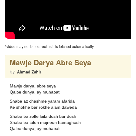
*video may not be correct as it is fetched automatically
Mawje Darya Abre Seya
by
Ahmad Zahir
Mawje darya, abre seya
Qalbe dunya, ay muhabat
Shabe az chashme yaram afarida
Ke shokhe bar rokhe alam daweda
Shabe ba zolfe laila dosh bar dosh
Shabe ba taleh majnoon hamaghosh
Qalbe dunya, ay muhabat