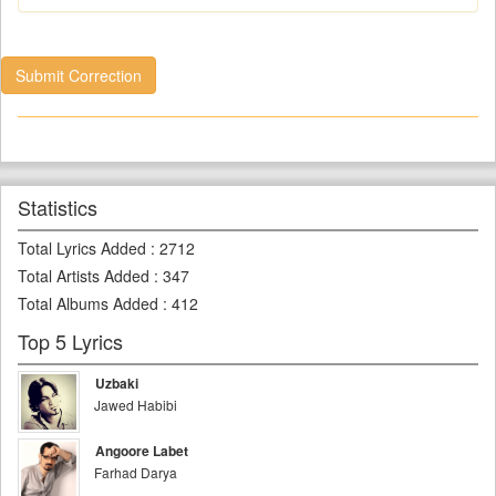
Submit Correction
Statistics
Total Lyrics Added
:
2712
Total Artists Added
:
347
Total Albums Added
:
412
Top 5 Lyrics
Uzbaki
Jawed Habibi
Angoore Labet
Farhad Darya