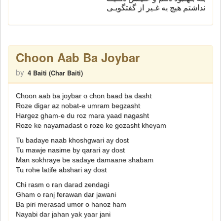
نداشتم هیچ به غـیر از گفتگویـی
Choon Aab Ba Joybar
by
4 Baiti (Char Baiti)
Choon aab ba joybar o chon baad ba dasht
Roze digar az nobat-e umram begzasht
Hargez gham-e du roz mara yaad nagasht
Roze ke nayamadast o roze ke gozasht kheyam
Tu badaye naab khoshgwari ay dost
Tu mawje nasime by qarari ay dost
Man sokhraye be sadaye damaane shabam
Tu rohe latife abshari ay dost
Chi rasm o ran darad zendagi
Gham o ranj ferawan dar jawani
Ba piri merasad umor o hanoz ham
Nayabi dar jahan yak yaar jani