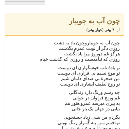
چون آب به جويبار
از
۴ بیتی (جهار بیتی)
چون آب به جويباروچون باد به دشت
روزي دگر از نوبت عمرم بگذشت
هرگز غم دوروز مرا ياد نگشت
روزي كه نيامدست و روزي كه گذشت خیام
تو بادۀ ناب خوشگواری ای دوست
تو موج نسیم بی قراری ای دوست
من صخرۀ بی صدای دامان شبم
تو روح لطیف ابشاری ای دوست
چه رسم ورنگ دارد زندگانی
غم ورنج فراوان در جوانی
به پیری میرسد عمرو هنوز هم
نیابی در جهان یک یار جانی
بگردم من بسی زیاد جستجویی
نیـافتـم مـن بـه گلـزار رنـگ بویـی
بـه بـهـبود دلـم و عـیـش دنــیــا