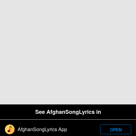
See AfghanSongLyrics in
AfghanSongLyrics App
OPEN