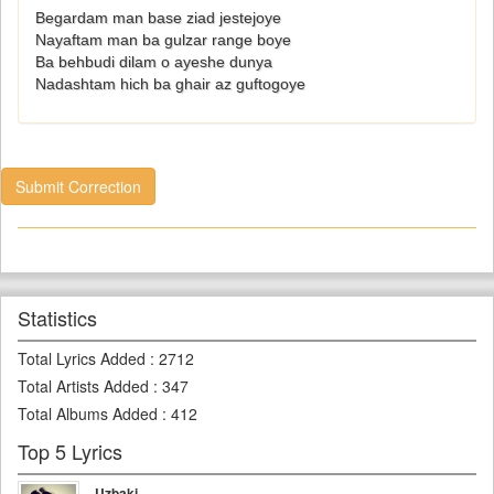
Begardam man base ziad jestejoye
Nayaftam man ba gulzar range boye
Ba behbudi dilam o ayeshe dunya
Nadashtam hich ba ghair az guftogoye
Submit Correction
Statistics
Total Lyrics Added
:
2712
Total Artists Added
:
347
Total Albums Added
:
412
Top 5 Lyrics
Uzbaki