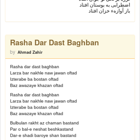
اضطرابی به بوستان افتاد
باز آوازهء خزان افتاد
Rasha Dar Dast Baghban
by
Ahmad Zahir
Rasha dar dast baghban
Larza bar nakhle naw jawan oftad
Izterabe ba bostan oftad
Baz awazaye khazan oftad
Rasha dar dast baghban
Larza bar nakhle naw jawan oftad
Izterabe ba bostan oftad
Baz awazaye khazan oftad
Bulbulan rakht az chaman bastand
Par o bal-e neshat beshkastand
Dar-e shadi baroye shan bastand