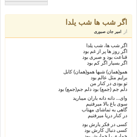
اگر شب ها شب یلدا
از
امیر جان صبوری
اگر شب ها، شب یلدا
اگر روز ها پر از غم بود
قناعت بود و صبری بود
اگر بسیار اگر کم بود
همو(همان) شبها همو(همان) کابل
برایم مثل عالم بود
تو بودی در کنار من
دلم جم (جمع) بود دلم جم(جمع) بود
وای... دانه دانه باران میبارید
سوی باغ بالا میرفتیم
گاهی به تماشای مهتاب
در کنار دریا میرفتیم
کسی در فکر یارش بود
کسی دنبال کارش بود
خماری را خمارش بود