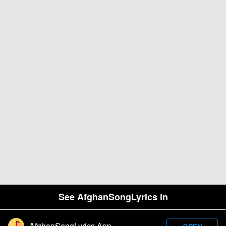
See AfghanSongLyrics in
AfghanSongLyrics App