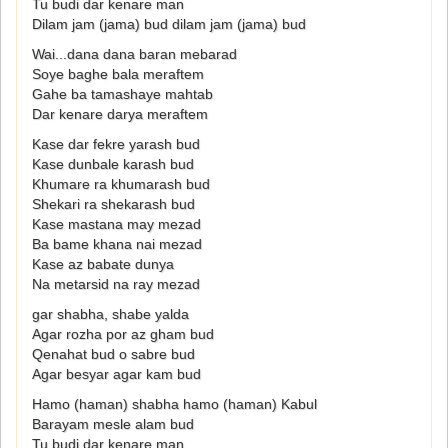
Tu budi dar kenare man
Dilam jam (jama) bud dilam jam (jama) bud
Wai...dana dana baran mebarad
Soye baghe bala meraftem
Gahe ba tamashaye mahtab
Dar kenare darya meraftem
Kase dar fekre yarash bud
Kase dunbale karash bud
Khumare ra khumarash bud
Shekari ra shekarash bud
Kase mastana may mezad
Ba bame khana nai mezad
Kase az babate dunya
Na metarsid na ray mezad
gar shabha, shabe yalda
Agar rozha por az gham bud
Qenahat bud o sabre bud
Agar besyar agar kam bud
Hamo (haman) shabha hamo (haman) Kabul
Barayam mesle alam bud
Tu budi dar kenare man