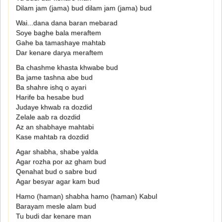
Dilam jam (jama) bud dilam jam (jama) bud
Wai...dana dana baran mebarad
Soye baghe bala meraftem
Gahe ba tamashaye mahtab
Dar kenare darya meraftem
Ba chashme khasta khwabe bud
Ba jame tashna abe bud
Ba shahre ishq o ayari
Harife ba hesabe bud
Judaye khwab ra dozdid
Zelale aab ra dozdid
Az an shabhaye mahtabi
Kase mahtab ra dozdid
Agar shabha, shabe yalda
Agar rozha por az gham bud
Qenahat bud o sabre bud
Agar besyar agar kam bud
Hamo (haman) shabha hamo (haman) Kabul
Barayam mesle alam bud
Tu budi dar kenare man