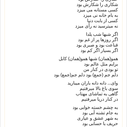
شکاری را شکارش بود
کسی مستانه می میزد
به بام خانه نی میزد
کسی از بابت دنیا
نه میترسید نه رأی میزد
اگر شبها شب یلدا
اگر روزها پر از غم بود
قناعت بود و صبری بود
اگر بسیار اگر کم بود
همو(همان) شبها همو(همان) کابل
برایم مثل عالم بود
تو بودی در کنار من
دلم جم (جمع) بود دلم جم(جمع) بود
وای... دانه دانه باران میبارید
سوی باغ بالا میرفتیم
گاهی به تماشای مهتاب
در کنار دریا میرفتیم
به چشم خسته خوابی بود
به جام تشنه آبی بود
به شهر عشق و عیاری
حریف با حسابی بود