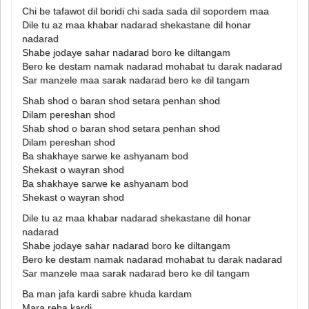
Chi be tafawot dil boridi chi sada sada dil sopordem maa
Dile tu az maa khabar nadarad shekastane dil honar
nadarad
Shabe jodaye sahar nadarad boro ke diltangam
Bero ke destam namak nadarad mohabat tu darak nadarad
Sar manzele maa sarak nadarad bero ke dil tangam
Shab shod o baran shod setara penhan shod
Dilam pereshan shod
Shab shod o baran shod setara penhan shod
Dilam pereshan shod
Ba shakhaye sarwe ke ashyanam bod
Shekast o wayran shod
Ba shakhaye sarwe ke ashyanam bod
Shekast o wayran shod
Dile tu az maa khabar nadarad shekastane dil honar
nadarad
Shabe jodaye sahar nadarad boro ke diltangam
Bero ke destam namak nadarad mohabat tu darak nadarad
Sar manzele maa sarak nadarad bero ke dil tangam
Ba man jafa kardi sabre khuda kardam
Mara reha kardi