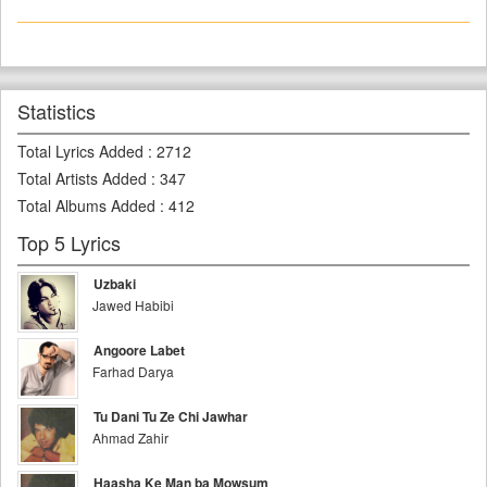
Statistics
Total Lyrics Added
:
2712
Total Artists Added
:
347
Total Albums Added
:
412
Top 5 Lyrics
Uzbaki
Jawed Habibi
Angoore Labet
Farhad Darya
Tu Dani Tu Ze Chi Jawhar
Ahmad Zahir
Haasha Ke Man ba Mowsum