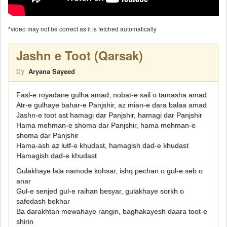
*video may not be correct as it is fetched automatically
Jashn e Toot (Qarsak)
by
Aryana Sayeed
Fasl-e royadane gulha amad, nobat-e sail o tamasha amad
Atr-e gulhaye bahar-e Panjshir, az mian-e dara balaa amad
Jashn-e toot ast hamagi dar Panjshir, hamagi dar Panjshir
Hama mehman-e shoma dar Panjshir, hama mehman-e
shoma dar Panjshir
Hama-ash az lutf-e khudast, hamagish dad-e khudast
Hamagish dad-e khudast
Gulakhaye lala namode kohsar, ishq pechan o gul-e seb o
anar
Gul-e senjed gul-e raihan besyar, gulakhaye sorkh o
safedash bekhar
Ba darakhtan mewahaye rangin, baghakayesh daara toot-e
shirin