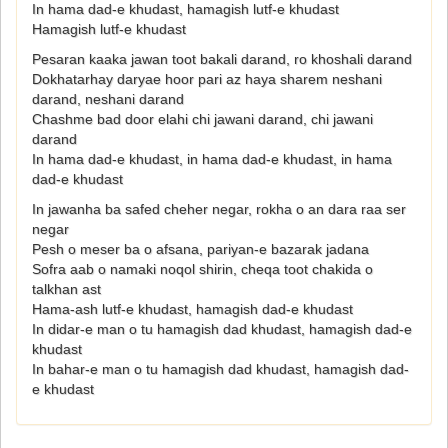
In hama dad-e khudast, hamagish lutf-e khudast
Hamagish lutf-e khudast
Pesaran kaaka jawan toot bakali darand, ro khoshali darand
Dokhatarhay daryae hoor pari az haya sharem neshani
darand, neshani darand
Chashme bad door elahi chi jawani darand, chi jawani
darand
In hama dad-e khudast, in hama dad-e khudast, in hama
dad-e khudast
In jawanha ba safed cheher negar, rokha o an dara raa ser
negar
Pesh o meser ba o afsana, pariyan-e bazarak jadana
Sofra aab o namaki noqol shirin, cheqa toot chakida o
talkhan ast
Hama-ash lutf-e khudast, hamagish dad-e khudast
In didar-e man o tu hamagish dad khudast, hamagish dad-e
khudast
In bahar-e man o tu hamagish dad khudast, hamagish dad-
e khudast