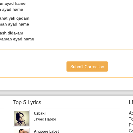
an ayad hame
n ayad hame
anat yak qadam
oman ayad hame
ash dida-am
 kaman ayad hame
Submit Correction
Top 5 Lyrics
L
A
Uzbaki
Te
Jawed Habibi
Pr
Co
Angoore Labet