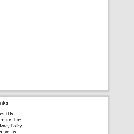
inks
bout Us
rms of Use
ivacy Policy
ntact us