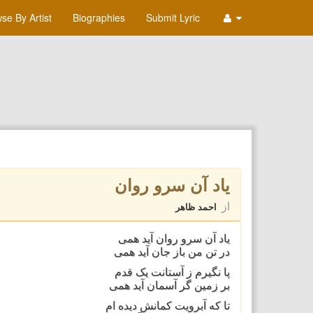
se By Artist
Biographies
Submit Lyric
ياد آن سرو روان
از
احمد ظاهر
ياد آن سرو روان آيد همی
در تن من باز جان آيد همی
پا نگيرم ز آستانت يک قدم
بر زمين گر آسمان آيد همی
تا که آبرویت کمانش دیده ام