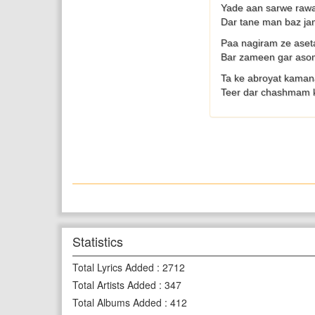
Yade aan sarwe raw
Dar tane man baz ja
Paa nagiram ze aset
Bar zameen gar as
Ta ke abroyat kaman
Teer dar chashmam
Statistics
Total Lyrics Added
:
2712
Total Artists Added
:
347
Total Albums Added
:
412