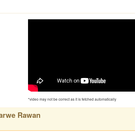
*video may not be correct as it is fetched automatically
Sarwe Rawan