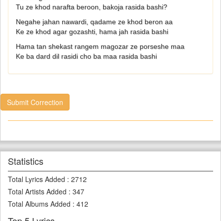
Tu ze khod narafta beroon, bakoja rasida bashi?
Negahe jahan nawardi, qadame ze khod beron aa
Ke ze khod agar gozashti, hama jah rasida bashi
Hama tan shekast rangem magozar ze porseshe maa
Ke ba dard dil rasidi cho ba maa rasida bashi
Submit Correction
Statistics
Total Lyrics Added
:
2712
Total Artists Added
:
347
Total Albums Added
:
412
Top 5 Lyrics