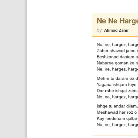
Ne Ne Harg
by
Ahmad Zahir
Ne, ne, hargez, harg
Zaher shawad jame 
Beshkanad dastam a
Nabaree goman ke m
Ne, ne, hargez, harg
Mehre tu daram ba d
Yagana ishqam toye
Dar rahe ishqat zema
Ne, ne, hargez, harg
Ishqe tu andar dilam
Meshawad har roz o
Kay medeham qalbe k
Ne, ne, hargez, harg