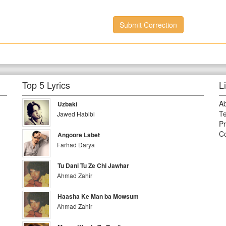
Submit Correction
Top 5 Lyrics
L
A
Uzbaki
Te
Jawed Habibi
Pr
Co
Angoore Labet
Farhad Darya
Tu Dani Tu Ze Chi Jawhar
Ahmad Zahir
Haasha Ke Man ba Mowsum
Ahmad Zahir