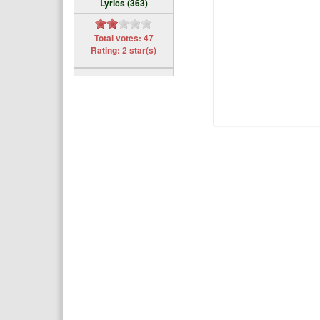
Lyrics (363)
Total votes: 47
Rating: 2 star(s)