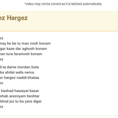
*video may not be correct as it is fetched automatically
ez Hargez
ez
may ke be tu man nosh konam
gar kase dar aghosh konam
an tura faramosh konam
ez
il ta dame mordan bota
 ba ahdat wafa nema
n hargez nadidi khataa
ez
, bashad hawayat basar
 shab arezoyam beshtar
hod joz tu ba yare digar
ez