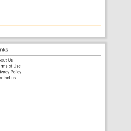
inks
bout Us
rms of Use
ivacy Policy
ntact us