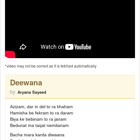
*video may not be correct as it is fetched automatically
Deewana
by
Aryana Sayeed
Azizam, dar in del to ra khaham
Hamisha be fekram to ra daram
Biya ke bebinam to ra janam
Bedunat ma taqat nemitanam
Bacha mara karda diwaana