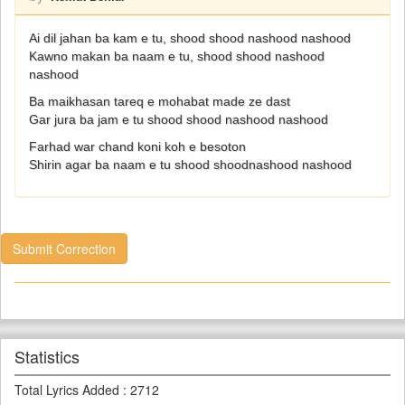
Ai dil jahan ba kam e tu, shood shood nashood nashood
Kawno makan ba naam e tu, shood shood nashood
nashood
Ba maikhasan tareq e mohabat made ze dast
Gar jura ba jam e tu shood shood nashood nashood
Farhad war chand koni koh e besoton
Shirin agar ba naam e tu shood shoodnashood nashood
Submit Correction
Statistics
Total Lyrics Added
:
2712