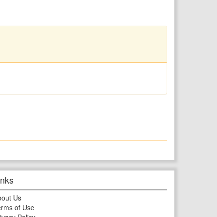
inks
bout Us
rms of Use