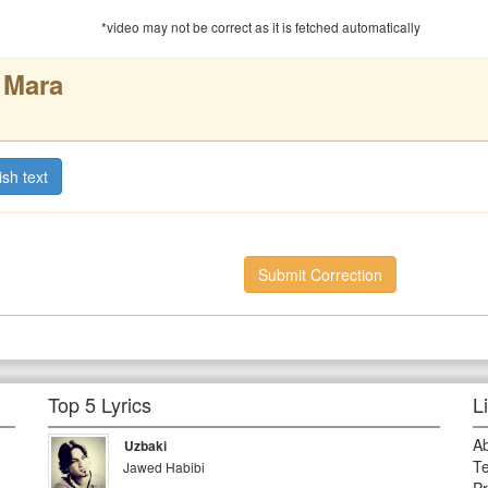
*video may not be correct as it is fetched automatically
 Mara
ish text
Submit Correction
Top 5 Lyrics
L
A
Uzbaki
Te
Jawed Habibi