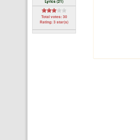
Lyrics (21)
Total votes: 30
Rating: 3 star(s)