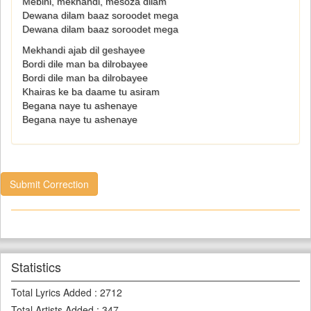
Mebini, mekhandi, mesoza dilam
Dewana dilam baaz soroodet mega
Dewana dilam baaz soroodet mega
Mekhandi ajab dil geshayee
Bordi dile man ba dilrobayee
Bordi dile man ba dilrobayee
Khairas ke ba daame tu asiram
Begana naye tu ashenaye
Begana naye tu ashenaye
Submit Correction
Statistics
Total Lyrics Added
:
2712
Total Artists Added
:
347