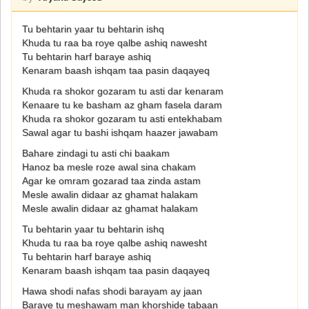
Tu behtarin yaar tu behtarin ishq
Khuda tu raa ba roye qalbe ashiq nawesht
Tu behtarin harf baraye ashiq
Kenaram baash ishqam taa pasin daqayeq
Khuda ra shokor gozaram tu asti dar kenaram
Kenaare tu ke basham az gham fasela daram
Khuda ra shokor gozaram tu asti entekhabam
Sawal agar tu bashi ishqam haazer jawabam
Bahare zindagi tu asti chi baakam
Hanoz ba mesle roze awal sina chakam
Agar ke omram gozarad taa zinda astam
Mesle awalin didaar az ghamat halakam
Mesle awalin didaar az ghamat halakam
Tu behtarin yaar tu behtarin ishq
Khuda tu raa ba roye qalbe ashiq nawesht
Tu behtarin harf baraye ashiq
Kenaram baash ishqam taa pasin daqayeq
Hawa shodi nafas shodi barayam ay jaan
Baraye tu meshawam man khorshide tabaan