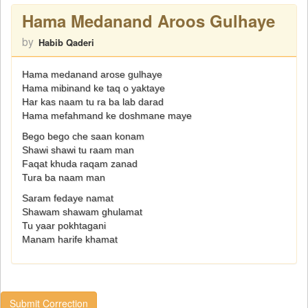
Hama Medanand Aroos Gulhaye
by
Habib Qaderi
Hama medanand arose gulhaye
Hama mibinand ke taq o yaktaye
Har kas naam tu ra ba lab darad
Hama mefahmand ke doshmane maye
Bego bego che saan konam
Shawi shawi tu raam man
Faqat khuda raqam zanad
Tura ba naam man
Saram fedaye namat
Shawam shawam ghulamat
Tu yaar pokhtagani
Manam harife khamat
Submit Correction