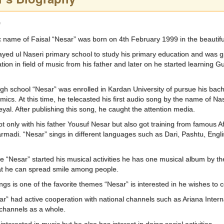
?
ic name of Faisal “Nesar” was born on 4th February 1999 in the beautiful 
yed ul Naseri primary school to study his primary education and was gr
tion in field of music from his father and later on he started learning G
igh school “Nesar” was enrolled in Kardan University of pursue his bac
mics. At this time, he telecasted his first audio song by the name of 
yal. After publishing this song, he caught the attention media.
ot only with his father Yousuf Nesar but also got training from famou
madi. “Nesar” sings in different languages such as Dari, Pashtu, Engli
nce “Nesar” started his musical activities he has one musical album by
at he can spread smile among people.
gs is one of the favorite themes “Nesar” is interested in he wishes to 
ar” had active cooperation with national channels such as Ariana Inter
 channels as a whole.