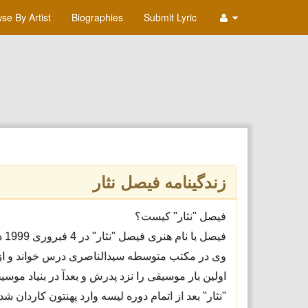
se By Artist
Biographies
Submit Lyric
زندگینامه فیصل نثار
فیصل "نثار" کیست؟
فیصل با نام هنری فیصل "نثار" د
ر 4 فبروری 1999 در شهر زیبای
وی در مکتب متوسطه سیدالناصری د
رس خواند و از
اولین بار موسیقی را نزد پدرش و
بعدآ در بنیاد موسی
"نثار" بعد از اتمام دوره لیسه
وارد پهنتون کاردان شده