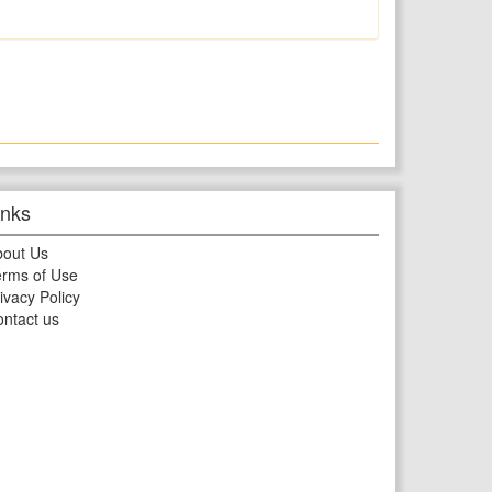
inks
bout Us
rms of Use
ivacy Policy
ntact us