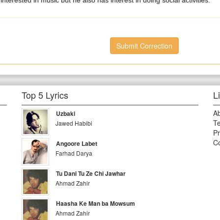
nterested in music but he also has interest in doing social activities.
Submit Correction
Top 5 Lyrics
L
A
Uzbaki
Te
Jawed Habibi
Pr
Co
Angoore Labet
Farhad Darya
Tu Dani Tu Ze Chi Jawhar
Ahmad Zahir
Haasha Ke Man ba Mowsum
Ahmad Zahir