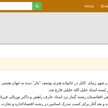
Home
Brow
کابل در خانواده هنری یوسف "نثا
ر" دیده به جهان هستی.
 لیسه استاد خلیل
الله خلیلی فارغ شد.
قی افغانستا
ن رشته گیتار نزد استاد عارف را
هش و داکتر توریالی فرزا
 و بعد آ
غاز برای کسب مدرک لسانس در رشت
ه اقتصاد/اداره و تجارت .