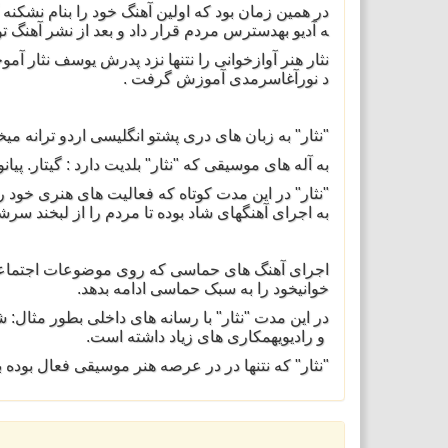
در همین زمان بود که اولین آهنگ
خود را بنام نشکنه 
ه آدیو بهدسترس مردم قرار داد و
بعد از نشر آهنگ ت
نثار هنر آوازخوانی را نتنها نز
د پدرش یوسف نثار آموخ
د نورآغاسرمدی آموزش گرفت .
"نثار" به زبان های دری پشتو ان
گلیسی اردو ترانه میخو
به آله های موسیقی که "نثار" بل
دیت دارد : گیتار. پیان
"نثار" در این مدت کوتاه که فعا
لیت های هنری خود را
به اجرای آهنگهای شاد بوده تا م
ردم را از لبخند سرش.
اجرای آهنگ های حماسی که روی مو
ضوعات اجتماعی 
خوانیخود را به سبک حماسی ادامه
بدهد.
در این مدت "نثار" با رسانه های
داخلی بطور مثال: ش
و رادیویهمکاری های زیاد داشته
است.
"نثار" که نتنها در در عرصه هنر
موسیقی فعال بوده ب