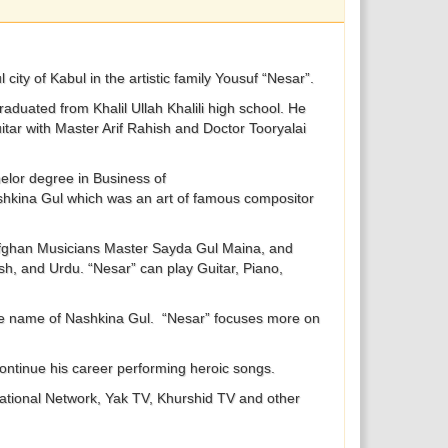
city of Kabul in the artistic family Yousuf “Nesar”.
aduated from Khalil Ullah Khalili high school. He
uitar with Master Arif Rahish and Doctor Tooryalai
helor degree in Business of
Nashkina Gul which was an art of famous compositor
s Afghan Musicians Master Sayda Gul Maina, and
sh, and Urdu. “Nesar” can play Guitar, Piano,
 the name of Nashkina Gul. “Nesar” focuses more on
continue his career performing heroic songs.
national Network, Yak TV, Khurshid TV and other