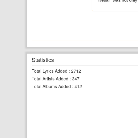
“Nesar” was not only i
Statistics
Total Lyrics Added
:
2712
Total Artists Added
:
347
Total Albums Added
:
412