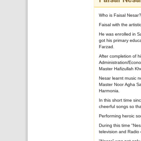
Who is Faisal Nesar
Faisal with the artist
He was enrolled in Sa
got his primary educa
Farzad.
After completion of h
Administration/Econo
Master Hafizullah Khe
Nesar learnt music n
Master Noor Agha Sar
Harmonia.
In this short time si
cheerful songs so th
Performing heroic son
During this time “Nes
television and Radio