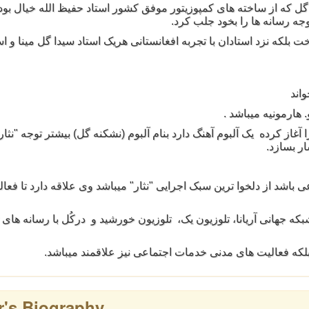
گل که از سا
خته های کمپوزیتور موفق کشور اس
تاد حفیظ الله خیال بود 
وجه رسانه ها
را بخود جلب کرد.
ت بلکه نز
د استادان با تجربه افغانستانی
هریک استاد سیدا گل مینا و اس
اند
و. هارمو
نیه میباشد .
 آغاز کرده
یک آلبوم آهنگ دارد بنام آلبوم
نشکنه گل) بیشتر توجه "نثار"
ار بسازد
باشد از دلخوا تر
ین سبک اجرایی "نثار" میباشد وی
علاقه دارد تا فعال
بکه جهانی آ
ریانا، تلوزیون یک، تلوزیون خو
رشید و درکُل با رسانه های 
لکه فعالیت
های مدنی خدمات اجتماعی نیز علا
قمند میباشد.
r's Biography