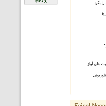
Lyrics (4)
را بگون
تا
(
یت های آواز
تلوزیونی
Faisal Nesa