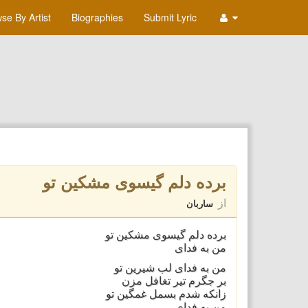
se By Artist
Biographies
Submit Lyric
برده دلم گيسوی مشکين تو
از
ساربان
برده دلم گيسوی مشکين تو
من به فدای
من به فدای لب شيرين تو
بر جگرم تير تغافل مزن
زانکه شدم بسمل غمگين تو
من به فدای