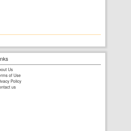
inks
bout Us
rms of Use
ivacy Policy
ntact us