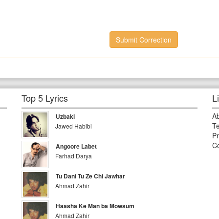
Submit Correction
Top 5 Lyrics
L
A
Uzbaki
Te
Jawed Habibi
Pr
Co
Angoore Labet
Farhad Darya
Tu Dani Tu Ze Chi Jawhar
Ahmad Zahir
Haasha Ke Man ba Mowsum
Ahmad Zahir