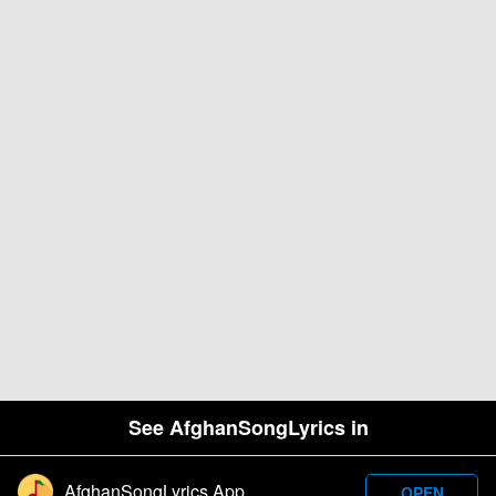
See AfghanSongLyrics in
AfghanSongLyrics App
OPEN