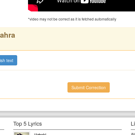
*video may not be correct as it is fetched automatically
ahra
ish text
Submit Correction
Top 5 Lyrics
L
A
Uzbaki