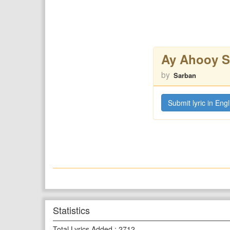
Ay Ahooy S
by
Sarban
Submit lyric in Engl
Statistics
Total Lyrics Added
:
2712