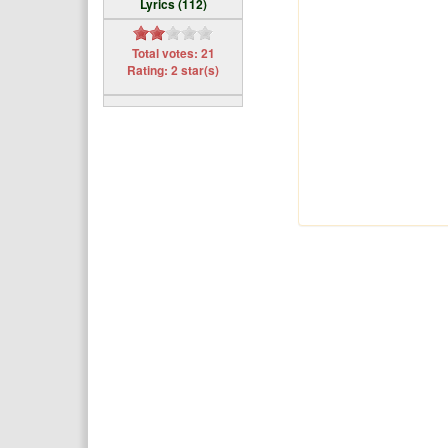
Lyrics (112)
Total votes: 21
Rating: 2 star(s)