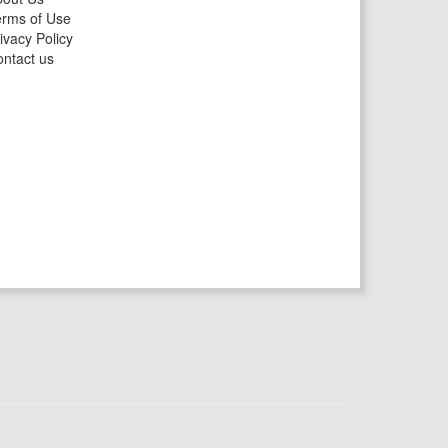
rms of Use
ivacy Policy
ntact us