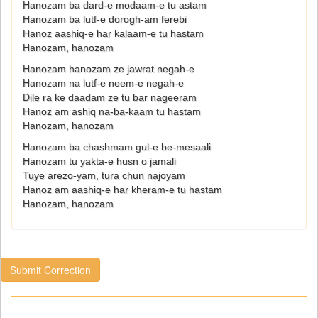
Hanozam ba dard-e modaam-e tu astam
Hanozam ba lutf-e dorogh-am ferebi
Hanoz aashiq-e har kalaam-e tu hastam
Hanozam, hanozam
Hanozam hanozam ze jawrat negah-e
Hanozam na lutf-e neem-e negah-e
Dile ra ke daadam ze tu bar nageeram
Hanoz am ashiq na-ba-kaam tu hastam
Hanozam, hanozam
Hanozam ba chashmam gul-e be-mesaali
Hanozam tu yakta-e husn o jamali
Tuye arezo-yam, tura chun najoyam
Hanoz am aashiq-e har kheram-e tu hastam
Hanozam, hanozam
Submit Correction