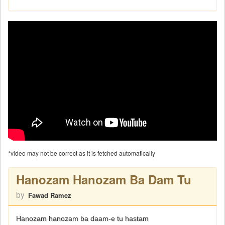
*video may not be correct as it is fetched automatically
Hanozam Hanozam Ba Dam Tu
by
Fawad Ramez
Hanozam hanozam ba daam-e tu hastam