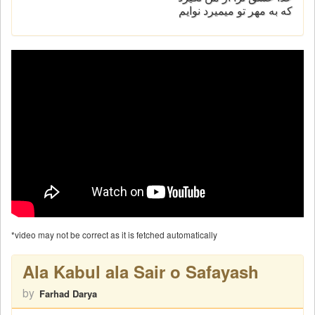
که به مهر تو میمیرد نوایم
*video may not be correct as it is fetched automatically
Ala Kabul ala Sair o Safayash
by
Farhad Darya