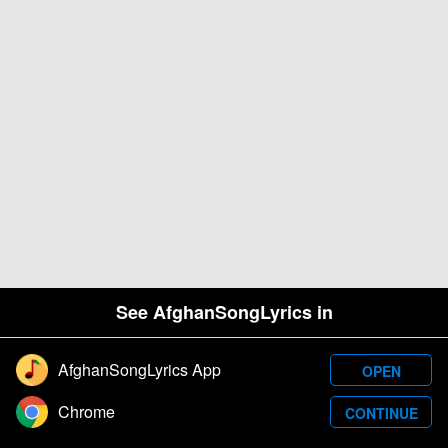
See AfghanSongLyrics in
AfghanSongLyrics App
OPEN
Designed and developed by Samim Wafa. Â© 2026
Chrome
CONTINUE