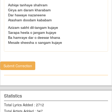
Ashiqe tanhaye shahram
Girya am daram kharabam
Dar hawaye nazaneene
Atasham doodam kababam
Azizam sakht dil-tangam kujaye
Sarapa heela o jangam kujaye
Ba hamraye dar o deewar khana
Mesale sheesha o sangam kujaye
Submit Correction
Statistics
Total Lyrics Added
:
2712
Total Artists Added
:
347