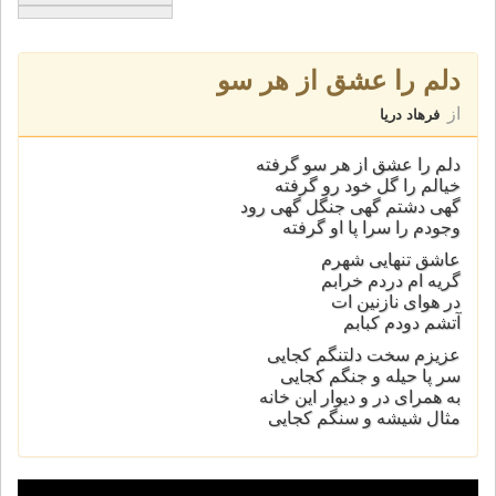
دلم را عشق از هر سو
از
فرهاد دریا
دلم را عشق از هر سو گرفته
خیالم را گل خود رو گرفته
گهی دشتم گهی جنگل گهی رود
وجودم را سرا پا او گرفته
عاشق تنهایی شهرم
گریه ام دردم خرابم
در هوای نازنین ات
آتشم دودم کبابم
عزیزم سخت دلتنگم کجایی
سر پا حیله و جنگم کجایی
به همرای در و دیوار این خانه
مثال شیشه و سنگم کجایی