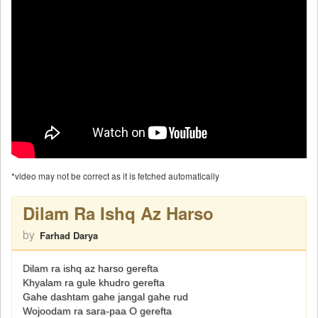
*video may not be correct as it is fetched automatically
Dilam Ra Ishq Az Harso
by
Farhad Darya
Dilam ra ishq az harso gerefta
Khyalam ra gule khudro gerefta
Gahe dashtam gahe jangal gahe rud
Wojoodam ra sara-paa O gerefta