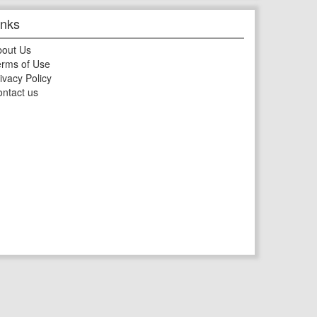
inks
bout Us
rms of Use
ivacy Policy
ntact us