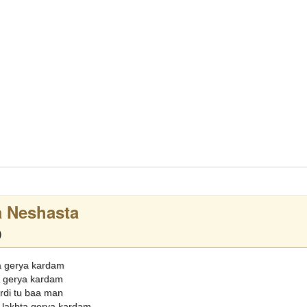
a Neshasta
)
a gerya kardam
a gerya kardam
ardi tu baa man
a lakhta gerya kardam