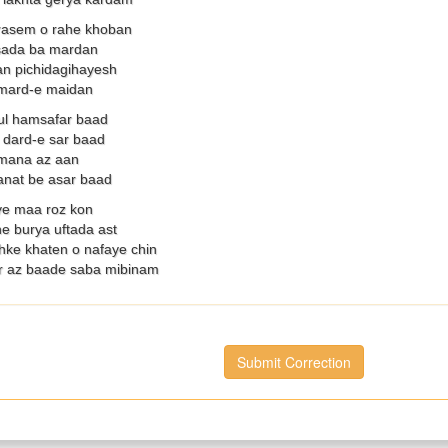
asem o rahe khoban
sada ba mardan
n pichidagihayesh
 mard-e maidan
ul hamsafar baad
 dard-e sar baad
imana az aan
nat be asar baad
ye maa roz kon
e burya uftada ast
hke khaten o nafaye chin
r az baade saba mibinam
Submit Correction