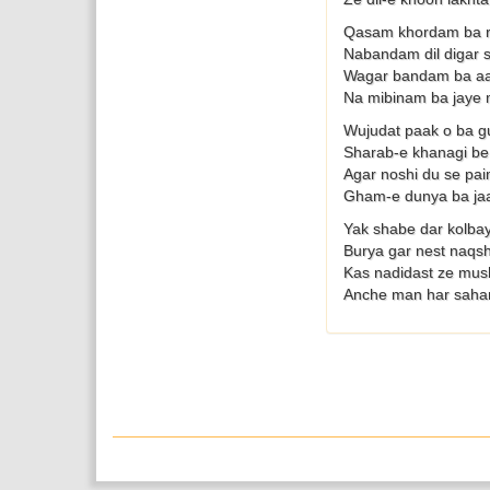
Qasam khordam ba r
Nabandam dil digar 
Wagar bandam ba aa
Na mibinam ba jaye
Wujudat paak o ba g
Sharab-e khanagi be
Agar noshi du se pa
Gham-e dunya ba jaa
Yak shabe dar kolba
Burya gar nest naqsh
Kas nadidast ze mus
Anche man har saha