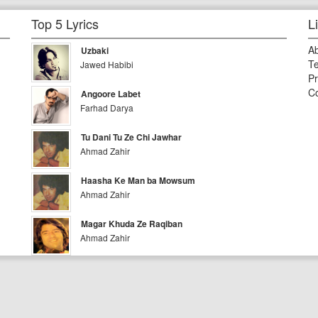
Top 5 Lyrics
L
A
Uzbaki
Te
Jawed Habibi
Pr
Co
Angoore Labet
Farhad Darya
Tu Dani Tu Ze Chi Jawhar
Ahmad Zahir
Haasha Ke Man ba Mowsum
Ahmad Zahir
Magar Khuda Ze Raqiban
Ahmad Zahir