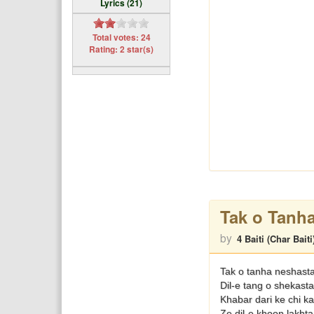
Lyrics (21)
Total votes: 24
Rating: 2 star(s)
Tak o Tanh
by
4 Baiti (Char Baiti
Tak o tanha neshast
Dil-e tang o shekast
Khabar dari ke chi k
Ze dil-e khoon lakht