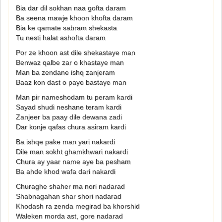
Bia dar dil sokhan naa gofta daram
Ba seena mawje khoon khofta daram
Bia ke qamate sabram shekasta
Tu nesti halat ashofta daram
Por ze khoon ast dile shekastaye man
Benwaz qalbe zar o khastaye man
Man ba zendane ishq zanjeram
Baaz kon dast o paye bastaye man
Man pir nameshodam tu peram kardi
Sayad shudi neshane teram kardi
Zanjeer ba paay dile dewana zadi
Dar konje qafas chura asiram kardi
Ba ishqe pake man yari nakardi
Dile man sokht ghamkhwari nakardi
Chura ay yaar name aye ba pesham
Ba ahde khod wafa dari nakardi
Churaghe shaher ma nori nadarad
Shabnagahan shar shori nadarad
Khodash ra zenda megirad ba khorshid
Waleken morda ast, gore nadarad