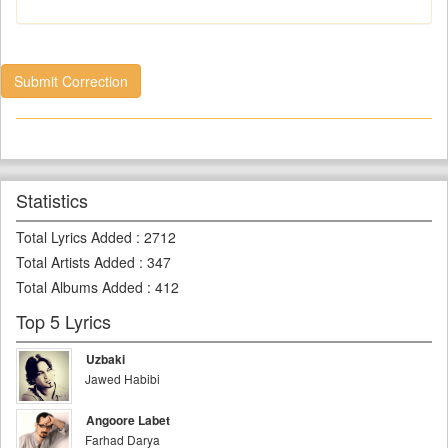
Submit Correction
Statistics
Total Lyrics Added
:
2712
Total Artists Added
:
347
Total Albums Added
:
412
Top 5 Lyrics
Uzbaki
Jawed Habibi
Angoore Labet
Farhad Darya