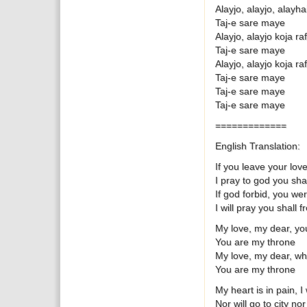
Alayjo, alayjo, alayh
Taj-e sare maye
Alayjo, alayjo koja ra
Taj-e sare maye
Alayjo, alayjo koja ra
Taj-e sare maye
Taj-e sare maye
Taj-e sare maye
=============
English Translation:
If you leave your love
I pray to god you sha
If god forbid, you wer
I will pray you shall f
My love, my dear, you
You are my throne
My love, my dear, wh
You are my throne
My heart is in pain, 
Nor will go to city no