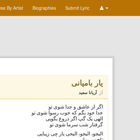
se By Artist
Biographies
Submit Lyric
یار بامیانی
از
آریانا سعید
اگر از عاشق و جدا شوی تو
خدا خود بگم که خوب رسوا شوی تو
الهی یک گپ اگر دروغ بگویی
گرفتار شب سرما شوی تو
الیجو، الیجو، الیحی یار چی زیبایی
تاج سر مایی