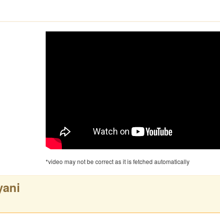
*video may not be correct as it is fetched automatically
yani