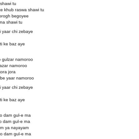
 shawi tu
e khub raswa shawi tu
dorogh begoyee
ma shawi tu
ai yaar chi zebaye
fti ke baz aye
o gulzar namoroo
bazar namoroo
ora jora
 be yaar namoroo
ai yaar chi zebaye
fti ke baz aye
o dam gul-e ma
o dam gul-e ma
am ya nayayam
ko dam gul-e ma