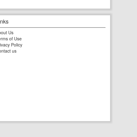
inks
bout Us
rms of Use
ivacy Policy
ntact us