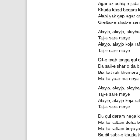
Agar az ashiq o juda
Khuda khod begam k
Alahi yak gap agar 
Greftar-e shab-e sar
Alayjo, alayjo, alayh
Taj-e sare maye
Alayjo, alayjo koja ra
Taj-e sare maye
Dil-e mah tanga gul 
Da sail-e shar o da 
Bia kat rah khomora j
Ma ke yaar ma neya
Alayjo, alayjo, alayh
Taj-e sare maye
Alayjo, alayjo koja ra
Taj-e sare maye
Du gul daram nega k
Ma ke raftam doha k
Ma ke raftam beyay
Ba dil sabr-e khuda 