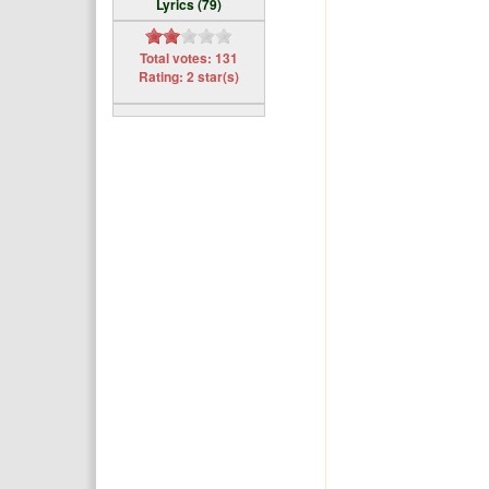
Lyrics (79)
Total votes: 131
Rating: 2 star(s)