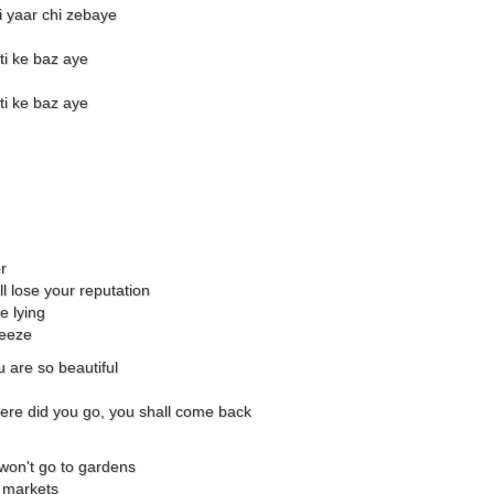
ai yaar chi zebaye
fti ke baz aye
fti ke baz aye
r
ll lose your reputation
e lying
reeze
 are so beautiful
ere did you go, you shall come back
I won't go to gardens
r markets