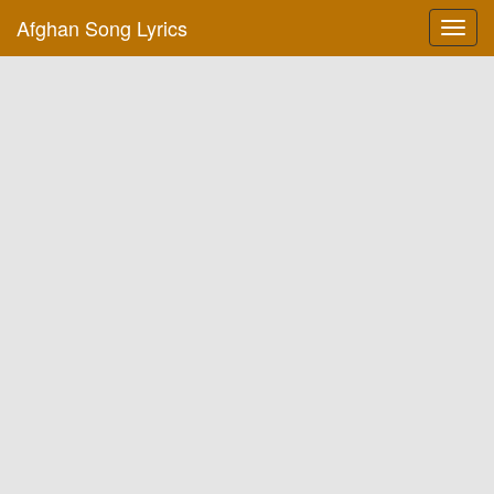
Afghan Song Lyrics
Toggl
navig