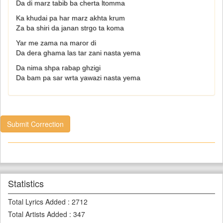
Da di marz tabib ba cherta ltomma
Ka khudai pa har marz akhta krum
Za ba shiri da janan strgo ta koma
Yar me zama na maror di
Da dera ghama las tar zani nasta yema
Da nima shpa rabap ghzigi
Da bam pa sar wrta yawazi nasta yema
Submit Correction
Statistics
Total Lyrics Added
:
2712
Total Artists Added
:
347