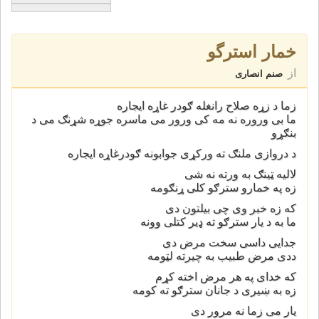
خمار استرگو
از
صنم انصاری
زما د زړه صلاح رانغله ګودر غاړه ایجاره
ما بی وروره نه مه کی ورور می ماسره جوړه شړنګ می د
بنګړو
د دروازی ملنګ ته ورکړی جوابونه ګودرغاړه ایجاره
لالیه ټینګ به ورته نه شی
زه په خمارو سترګو کلی ړنګومه
که زه خبر وی چی بیلتون دی
ما به د یار سترګو ته ډیر کتلی وونه
جدایی داسی سخت مرض دی
ددی مرض طبیب به چیرته لټومه
که خدای په هر مرض اخته کړم
زه به ښیری د جانان سترګو ته کومه
یار می زما نه مرور دی