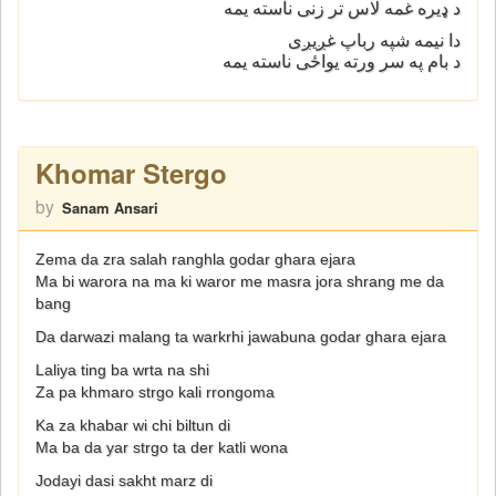
د ډیره غمه لاس تر زنی ناسته یمه
دا نیمه شپه رباپ غږیږی
د بام په سر ورته یواځی ناسته یمه
Khomar Stergo
by
Sanam Ansari
Zema da zra salah ranghla godar ghara ejara
Ma bi warora na ma ki waror me masra jora shrang me da
bang
Da darwazi malang ta warkrhi jawabuna godar ghara ejara
Laliya ting ba wrta na shi
Za pa khmaro strgo kali rrongoma
Ka za khabar wi chi biltun di
Ma ba da yar strgo ta der katli wona
Jodayi dasi sakht marz di