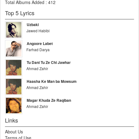
Total Albums Added
:
412
Top 5 Lyrics
Uzbaki
Jawed Habibi
Angoore Labet
Farhad Darya
Tu Dani Tu Ze Chi Jawhar
Ahmad Zahir
Haasha Ke Man ba Mowsum
Ahmad Zahir
Magar Khuda Ze Raqiban
Ahmad Zahir
Links
About Us
Terms of Use