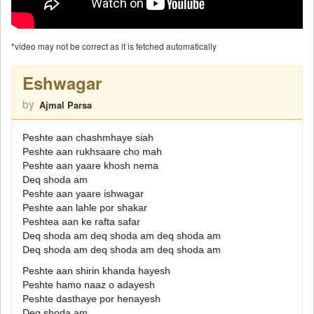
*video may not be correct as it is fetched automatically
Eshwagar
by
Ajmal Parsa
Peshte aan chashmhaye siah
Peshte aan rukhsaare cho mah
Peshte aan yaare khosh nema
Deq shoda am
Peshte aan yaare ishwagar
Peshte aan lahle por shakar
Peshtea aan ke rafta safar
Deq shoda am deq shoda am deq shoda am
Deq shoda am deq shoda am deq shoda am
Peshte aan shirin khanda hayesh
Peshte hamo naaz o adayesh
Peshte dasthaye por henayesh
Deq shoda am