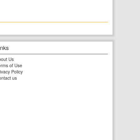
inks
bout Us
rms of Use
ivacy Policy
ntact us