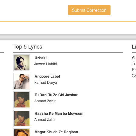
Submit Correction
Top 5 Lyrics
L
A
Uzbaki
Te
Jawed Habibi
Pr
Co
Angoore Labet
Farhad Darya
Tu Dani Tu Ze Chi Jawhar
Ahmad Zahir
Haasha Ke Man ba Mowsum
Ahmad Zahir
Magar Khuda Ze Raqiban