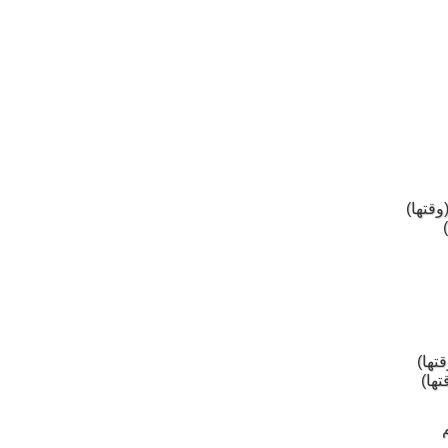
(وقتها
قتها
تها