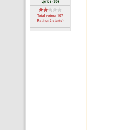
Lyrics (85)
Total votes: 107
Rating: 2 star(s)