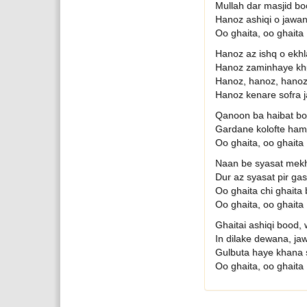
Mullah dar masjid b
Hanoz ashiqi o jawa
Oo ghaita, oo ghaita
Hanoz az ishq o ekhl
Hanoz zaminhaye kh
Hanoz, hanoz, hano
Hanoz kenare sofra 
Qanoon ba haibat bo
Gardane kolofte ham
Oo ghaita, oo ghaita
Naan be syasat mek
Dur az syasat pir g
Oo ghaita chi ghaita
Oo ghaita, oo ghaita
Ghaitai ashiqi bood,
In dilake dewana, ja
Gulbuta haye khana 
Oo ghaita, oo ghaita