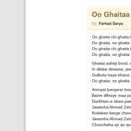
Oo Ghaitaa
by
Farhad Darya
Oo ghaita chi ghaita
Oo ghaita, oo ghaita
Oo ghaita chi ghaita
Oo ghaita, oo ghaita
Ghaitai ashiqi bood,
In dilake dewana, ja
Gulbuta haye khana 
Oo ghaita, oo ghaita
Amnyat barqarar boo
Baine dilhaye maa p
Darkhtan-e akasi pai
Jawanha Ahmad Zah
Kodakan barge chen
Jawanha Ahmad Zah
Choochaha qo qo qo