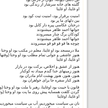
گلبته های خانه سرشار از زندگی بود
او غایتا، او غایتا
امنیت برقرار بود، امنیت تیت کود بود
بین دلهای ما پر بود
درختان عکاسی پیره دار کابل بود
جوانها احمد ظاهر میشنودند
کودکان برگ چنار میسرودند
جوانها احمد ظاهر میشنودند
چوچه ها قو قو قو قو میسرودند
ملا درمسجد بود او غایتا، معلم در مکتب بود او وختا )
هنوز عاشقی و جوانی تمام مطلب بود او وختا (وقتها)
او غایتا، او غایتا
هنوز از عشق و اخلاص، برکت بود در بازار
هنوز زمینهای خدا گندم میداد نه کوکنار
هنوز، هنوز، هنوز بهشت انام مادران بود
هنوز کنار سفره جا برای خواهران بود
قانون با حیبت بود اوغایتا، رهبر با ملت بود او وختا (و)
گردن کلفت همسایه پیش روی ما پت بود او وختا (وق)
او غایتا، اوغایتا
نان بی سیاست میخوردیم، آب بی سیاست میخوردیم
دور از سیاست پیر گشته، آدم واری میمردیم