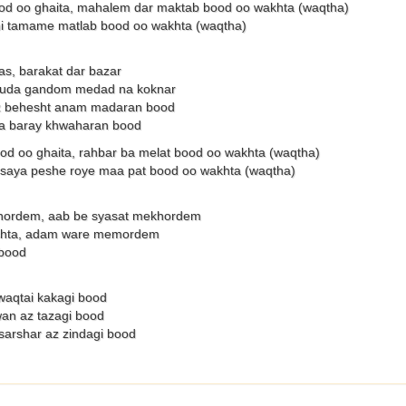
ood oo ghaita, mahalem dar maktab bood oo wakhta (waqtha)
ni tamame matlab bood oo wakhta (waqtha)
as, barakat dar bazar
uda gandom medad na koknar
z behesht anam madaran bood
ja baray khwaharan bood
od oo ghaita, rahbar ba melat bood oo wakhta (waqtha)
saya peshe roye maa pat bood oo wakhta (waqtha)
hordem, aab be syasat mekhordem
ashta, adam ware memordem
 bood
 waqtai kakagi bood
wan az tazagi bood
sarshar az zindagi bood