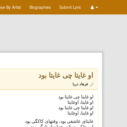
se By Artist
Biographies
Submit Lyric
او غایتا چی غایتا بود
از
فرهاد دریا
او غایتا چی غایتا بود
او غایتا، اوغایتا
او غایتا چی غایتا بود
او غایتا، اوغایتا
غایتای عاشقی بود، وقتهای کاکگی بود
این دلکی دیوانه، جوان از تازگی بود