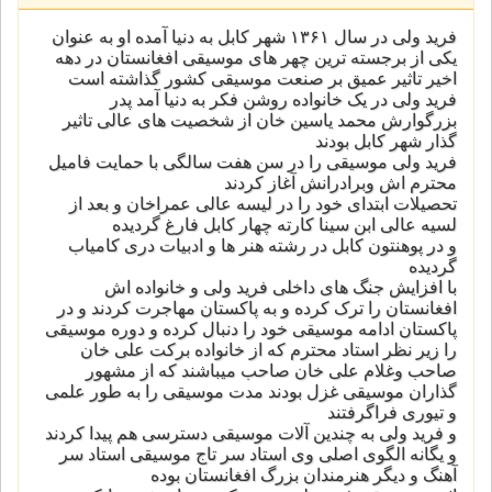
فرید ولی در سال ۱۳۶۱ شهر کابل به دنیا آمده او به عنوان
یکی از برجسته ترین چهر های موسیقی افغانستان در دهه
اخیر تاثیر عمیق بر صنعت موسیقی کشور گذاشته است
فرید ولی در یک خانواده روشن فکر به دنیا آمد پدر
بزرگوارش محمد یاسین خان از شخصیت های عالی تاثیر
گذار شهر کابل بودند
فرید ولی موسیقی را در سن هفت سالگی با حمایت فامیل
محترم اش وبرادرانش آغاز کردند
تحصیلات ابتدای خود را در لیسه عالی عمراخان و بعد از
لسیه عالی ابن سینا کارته چهار کابل فارغ گردیده
و در پوهنتون کابل در رشته هنر ها و ادبیات دری کامیاب
گردیده
با افزایش جنگ های داخلی فرید ولی و خانواده اش
افغانستان را ترک کرده و به پاکستان مهاجرت کردند و در
پاکستان ادامه موسیقی خود را دنبال کرده و دوره موسیقی
را زیر نظر استاد محترم که از خانواده برکت علی خان
صاحب وغلام علی خان صاحب میباشند که از مشهور
گذاران موسیقی غزل بودند مدت موسیقی را به طور علمی
و تیوری فراگرفتند
و فرید ولی به چندین آلات موسیقی دسترسی هم پیدا کردند
و یگانه الگوی اصلی وی استاد سر تاج موسیقی استاد سر
آهنگ و دیگر هنرمندان بزرگ افغانستان بوده