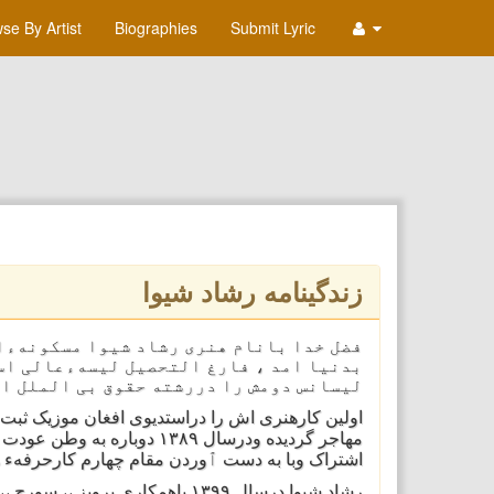
se By Artist
Biographies
Submit Lyric
زندگینامه رشاد شیوا
فضل خدا بانام هنری رشاد شیوا مسکونهءا
بدنیا امد ، فارغ التحصیل لیسهءعالی اس
لیسانس دومش را دررشته حقوق بی الملل از
مهاجر گردیده ودرسال ۱۳۸۹ د
اشتراک وبا به دست ٱوردن مقام چهارم کارحرفهء ه
رشاد شیوا درسال ۱۳۹۹ باهمکاری پ