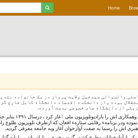
Home
Brow
صلی والسوالی سیدخیل ولایت پروان در یک خانواده متدی
تقلال بوده واز دانشکده اقتصاد دانشگاه کابل فارغ گرد
یکی از دانشگاه های خصوصی بدست ٱورده.
اولین کارهنری اش را دراستدیوی افغان 
وباره به وطن عودت نموده ودر برنامهء رقابتی ستارهء افغان که ازطرف تلویزیون طلوع 
نری اش را رسما به صفت آوازخوان آغاز وبه جامعه معرفی گردید.
رویز ،، سورج ،، یکی ازآوازخوانان مطرح کشور گزوپ هنری ،، یاران باند ،، را پایه گ