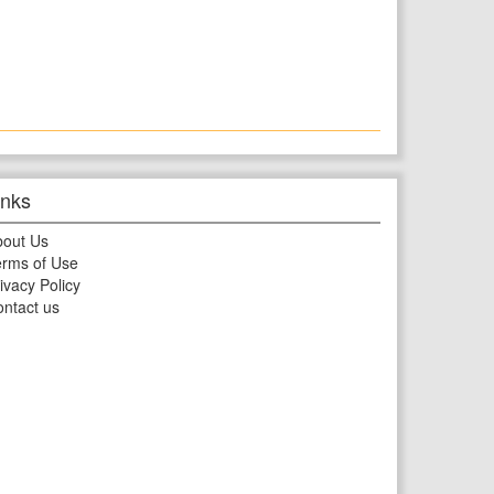
inks
bout Us
rms of Use
ivacy Policy
ntact us