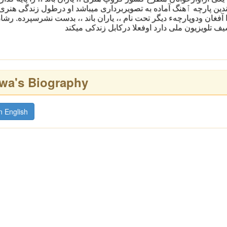
دین پارچه ٱهنگ آماده به تصویربرداری میباشد او درطول زندگی هن
آفغان ودوپارچهء دیگر تحت نام ،، یاران باند ،، بدست نشرسپرده. رشاد ش
ف تلویزیون ملی دارد اوفعلا درکابل زندکی میکند
wa's Biography
n English