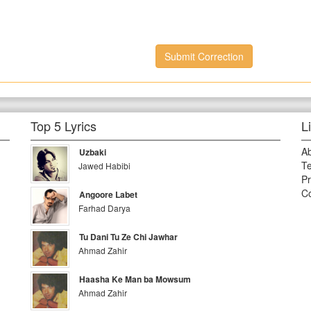
Submit Correction
Top 5 Lyrics
L
A
Uzbaki
Te
Jawed Habibi
Pr
Co
Angoore Labet
Farhad Darya
Tu Dani Tu Ze Chi Jawhar
Ahmad Zahir
Haasha Ke Man ba Mowsum
Ahmad Zahir