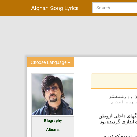
Afghan Song Lyrics
Choose Language
ن وروشنفکر
یده است ،
موزیک ثبت وهمکاری اش را بارادیوتلویزیون ملی ٱغاز کرد ، درسال ۱۳۹۱ بنابر جنگهای داخلی ازوطن
Biography
راه اندازی گردیده بود
Albums
ذاری نموده که ثمره