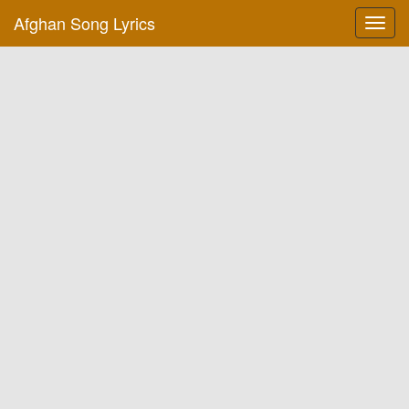
Afghan Song Lyrics
Toggl
navig